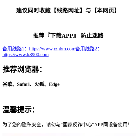
建议同时收藏【线路网址】与【本网页】
推荐『下载APP』 防止迷路
备用线路
1
：
https://www.rznbm.com
备用线路
2
：
https://www.k8900.com
推荐浏览器：
谷歌、Safari、火狐、Edge
温馨提示：
为了您的隐私安全，请勿与"国家反诈中心"APP同设备使用！