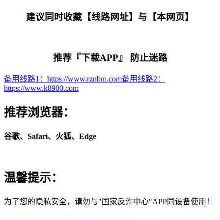
建议同时收藏【线路网址】与【本网页】
推荐『下载APP』 防止迷路
备用线路
1
：
https://www.rznbm.com
备用线路
2
：
https://www.k8900.com
推荐浏览器：
谷歌、Safari、火狐、Edge
温馨提示：
为了您的隐私安全，请勿与"国家反诈中心"APP同设备使用！