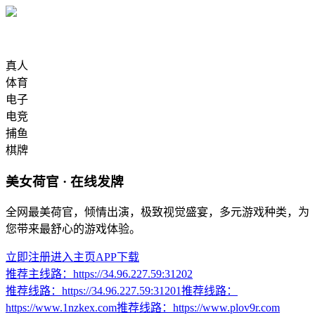
真人
体育
电子
电竞
捕鱼
棋牌
美女荷官 · 在线发牌
全网最美荷官，倾情出演，极致视觉盛宴，多元游戏种类，为
您带来最舒心的游戏体验。
立即注册
进入主页
APP下载
推荐主线路：
https://34.96.227.59:31202
推荐线路：
https://34.96.227.59:31201
推荐线路：
https://www.1nzkex.com
推荐线路：
https://www.plov9r.com