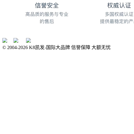
© 2004-
2026
K8凯发-国际大品牌 信誉保障 大额无忧