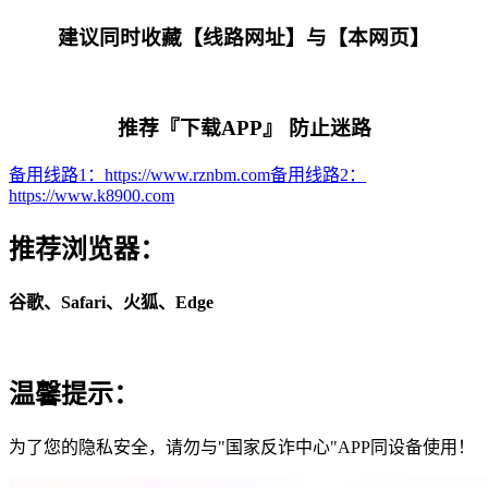
建议同时收藏【线路网址】与【本网页】
推荐『下载APP』 防止迷路
备用线路
1
：
https://www.rznbm.com
备用线路
2
：
https://www.k8900.com
推荐浏览器：
谷歌、Safari、火狐、Edge
温馨提示：
为了您的隐私安全，请勿与"国家反诈中心"APP同设备使用！