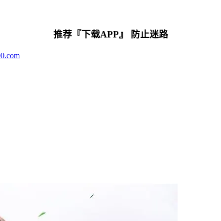
推荐『下载APP』 防止迷路
00.com