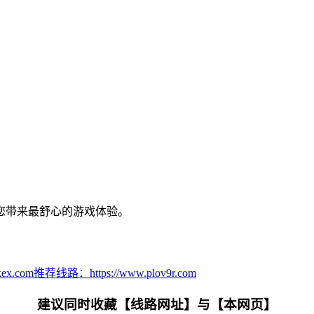
您带来最舒心的游戏体验。
kex.com
推荐线路：
https://www.plov9r.com
建议同时收藏【线路网址】与【本网页】