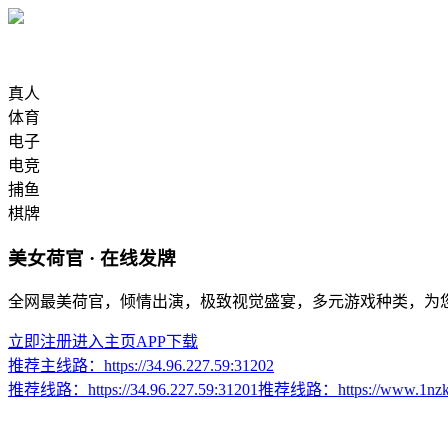
真人
体育
电子
电竞
捕鱼
棋牌
美女荷官 · 在线发牌
全网最美荷官，倾情出演，极致视觉盛宴，多元游戏种类，为
立即注册
进入主页
APP下载
推荐主线路：
https://34.96.227.59:31202
推荐线路：
https://34.96.227.59:31201
推荐线路：
https://www.1nz