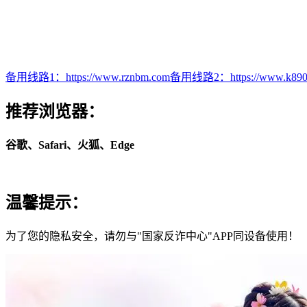
备用线路
1
：
https://www.rznbm.com
备用线路
2
：
https://www.k89
推荐浏览器：
谷歌、Safari、火狐、Edge
温馨提示：
为了您的隐私安全，请勿与"国家反诈中心"APP同设备使用！