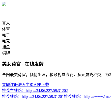
真人
体育
电子
电竞
捕鱼
棋牌
美女荷官 · 在线发牌
全网最美荷官，倾情出演，极致视觉盛宴，多元游戏种类，为
立即注册
进入主页
APP下载
推荐主线路：
https://34.96.227.59:31202
推荐线路：
https://34.96.227.59:31201
推荐线路：
https://www.1nz