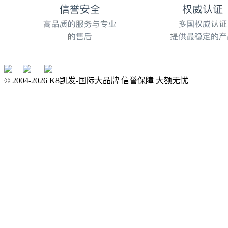
© 2004-
2026
K8凯发-国际大品牌 信誉保障 大额无忧