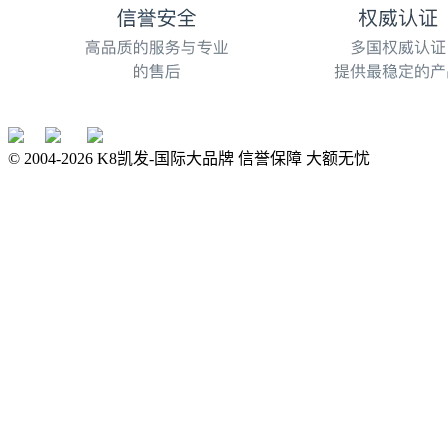
© 2004-
2026
K8凯发-国际大品牌 信誉保障 大额无忧