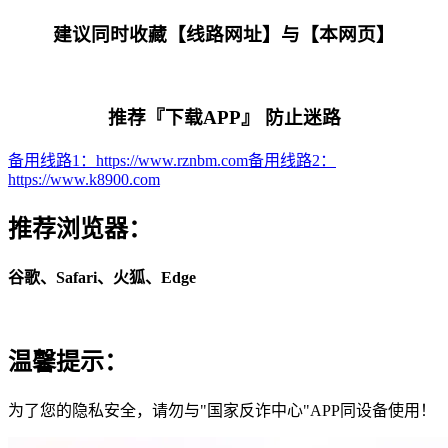
建议同时收藏【线路网址】与【本网页】
推荐『下载APP』 防止迷路
备用线路
1
：
https://www.rznbm.com
备用线路
2
：
https://www.k8900.com
推荐浏览器：
谷歌、Safari、火狐、Edge
温馨提示：
为了您的隐私安全，请勿与"国家反诈中心"APP同设备使用！