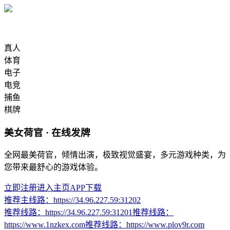
真人
体育
电子
电竞
捕鱼
棋牌
美女荷官 · 在线发牌
全网最美荷官，倾情出演，极致视觉盛宴，多元游戏种类，为
您带来最舒心的游戏体验。
立即注册
进入主页
APP下载
推荐主线路：
https://34.96.227.59:31202
推荐线路：
https://34.96.227.59:31201
推荐线路：
https://www.1nzkex.com
推荐线路：
https://www.plov9r.com