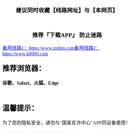
建议同时收藏【线路网址】与【本网页】
推荐『下载APP』 防止迷路
备用线路
1
：
https://www.rznbm.com
备用线路
2
：
https://www.k8900.com
推荐浏览器：
谷歌、Safari、火狐、Edge
温馨提示：
为了您的隐私安全，请勿与"国家反诈中心"APP同设备使用！