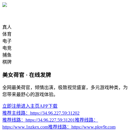
真人
体育
电子
电竞
捕鱼
棋牌
美女荷官 · 在线发牌
全网最美荷官，倾情出演，极致视觉盛宴，多元游戏种类，为
您带来最舒心的游戏体验。
立即注册
进入主页
APP下载
推荐主线路：
https://34.96.227.59:31202
推荐线路：
https://34.96.227.59:31201
推荐线路：
https://www.1nzkex.com
推荐线路：
https://www.plov9r.com